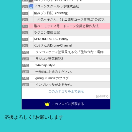
2位
ドローンスクールラボ株式会社
3位
積みプラ戦記（briefing）
4位
「元気っ子さん」(ミニ四駆コース常設店)公式ブログ
5位
飛べ！モッチィ号 ドローン空撮と操作方法
6位
ラジコン墜落日記
7位
KEROKURO RC Hobby
8位
なおさんのDrone-Channel
9位
ラジコンボディ塗装見える化『塗装代行・電飾LED製作』
10位
ラジコン墜落日記2
11位
244 baja style
12位
一歩前にお進みください。
13位
guruguruminizのブログ
14位
インプレッサがあるから。
15位
このカテゴリを全て表示
参加する
このブログに投票する
応援よろしく⇧お願いします