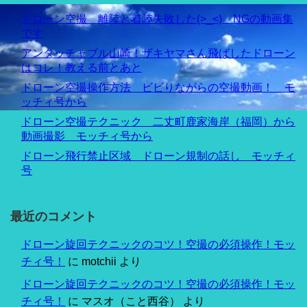
ドローン空撮 離陸と着陸失敗した(>_<) NGの動画集
です
アンタッチャブル山崎！ザキヤマさん飛ばしたドローン
はコレ！教える前とあと
ドローン空撮操作方法 ビビりながらの空撮動画！ モ
ッチィ号から
ドローン空撮テクニック 二丈町鹿家海岸（福岡）から
動画撮影 モッチィ号から
ドローン飛行禁止区域 ドローン規制の話し モッチィ
号
最近のコメント
ドローン旋回テクニックのコツ！空撮の必須操作！モッ
チィ号！
に
motchii
より
ドローン旋回テクニックのコツ！空撮の必須操作！モッ
チィ号！
に
マスオ（こと西谷）
より